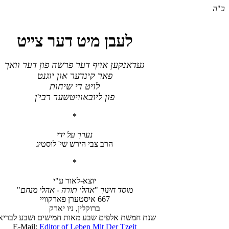
ב
"
ה
טייצ רעד טימ ןבעל
ךאוו רעד ןופ השרפ רעד ףיוא ןעקנאדעג
טנגוי ןוא רעדניק ראפ
תוחיש יד טיול
יבר רעשטיוואבויל ןופ
'
ן
*
ידי לע ךרענ
גיטסול 'יש שריה יבצ ברה
*
י"ע רואל-אצוי
ךוניח דסומ
"
הרות ילהא
-
םחנמ ילהא
"
67
ייווקראפ ןרעטסיא 6
קראי וינ ,ןילקורב
האירבל עבשו םישימח תואמ עבש םיפלא תשמח תנ
E-Mail:
Editor of Leben Mit Der Tzeit