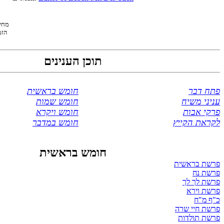
) רפ
:ל 
םינינעה ןכות
רבד חתפ
תישארב שמוח
חישמ ינינע
תומש שמוח
תובא יקרפ
ארקיו שמוח
ץייקה תארקל
רבדמב שמוח
תישארב שמוח
תישארב תשרפ
חנ תשרפ
ךל ךל תשרפ
אריו תשרפ
ח"מ ף"כ
הרש ייח תשרפ
תודלות תשרפ