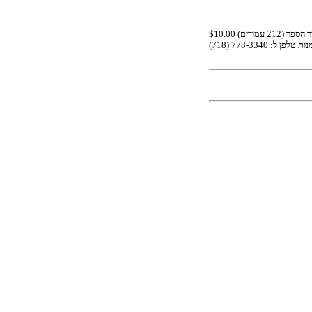
סה ריחמ
12
.00 (םידומע 2
10
$
ןפלט תונמזה
3340
-
8
(718) 77